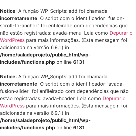
Notice
: A função WP_Scripts::add foi chamada
incorretamente
. O script com o identificador "fusion-
scroll-to-anchor" foi enfileirado com dependências que
não estão registradas: avada-menu. Leia como
Depurar o
WordPress
para mais informações. (Esta mensagem foi
adicionada na versão 6.9.1.) in
/home/saladeprojeto/public_html/wp-
includes/functions.php
on line
6131
Notice
: A função WP_Scripts::add foi chamada
incorretamente
. O script com o identificador "avada-
fusion-slider" foi enfileirado com dependências que não
estão registradas: avada-header. Leia como
Depurar o
WordPress
para mais informações. (Esta mensagem foi
adicionada na versão 6.9.1.) in
/home/saladeprojeto/public_html/wp-
includes/functions.php
on line
6131